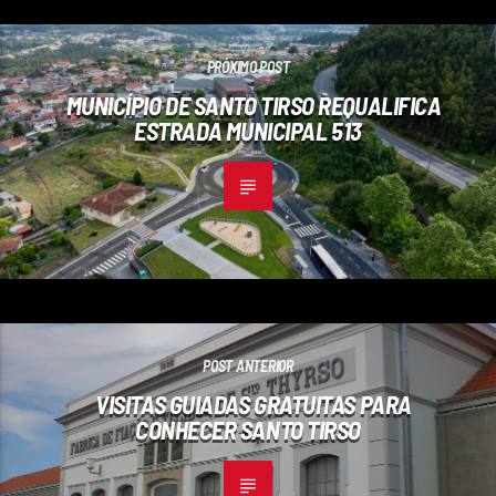
PRÓXIMO POST
MUNICÍPIO DE SANTO TIRSO REQUALIFICA
ESTRADA MUNICIPAL 513
POST ANTERIOR
VISITAS GUIADAS GRATUITAS PARA
CONHECER SANTO TIRSO