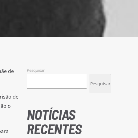
Pesquisar
mãe de
Pesquisar
risão de
não o
NOTÍCIAS
RECENTES
para