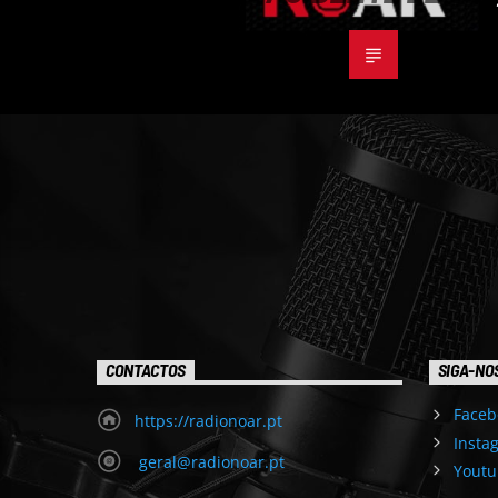
CONTACTOS
SIGA-NO
Faceb
https://radionoar.pt
Insta
geral@radionoar.pt
Youtu