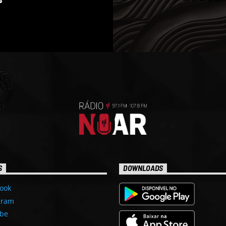
S
DOWNLOADS
ook
gram
be