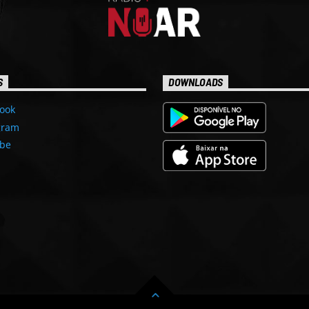
S
DOWNLOADS
ook
gram
be