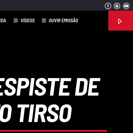
NDA
VÍDEOS
OUVIR EMISSÃO
Rádio No ar
SPISTE DE
O TIRSO