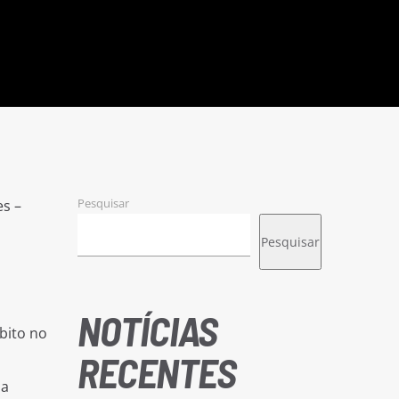
Pesquisar
s –
Pesquisar
NOTÍCIAS
bito no
RECENTES
 a