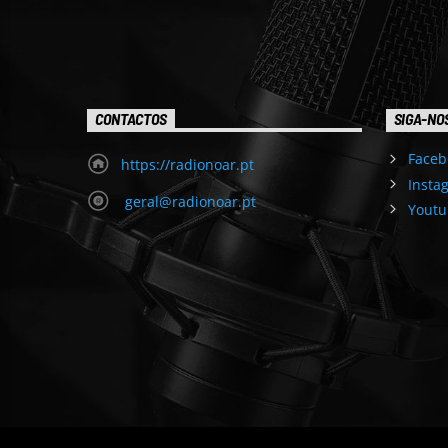
CONTACTOS
SIGA-NO
Faceb
https://radionoar.pt
Insta
geral@radionoar.pt
Youtu