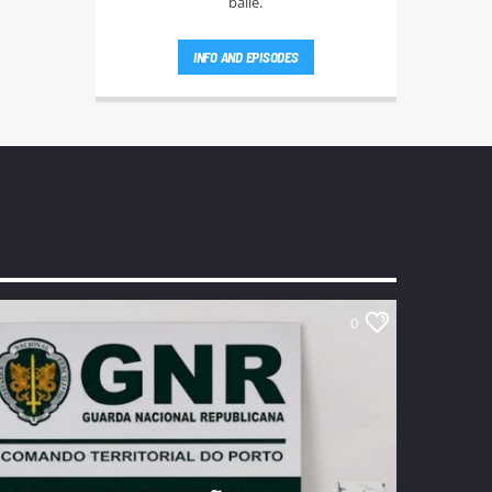
baile.
INFO AND EPISODES
0