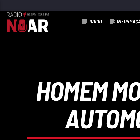
INÍCIO
INFORMAÇ
FAIXA ATUAL
BATE A BOTA NO CHÃO
JORGE AMADO
HOMEM MO
AUTOMÓ