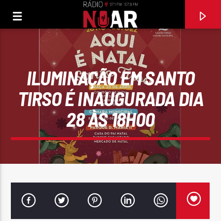
ILUMINAÇÃO EM SANTO
TIRSO É INAUGURADA DIA
28 ÀS 18H00
FAIXA ATUAL
LÁBIOS DE MEL
ALMA LATINA