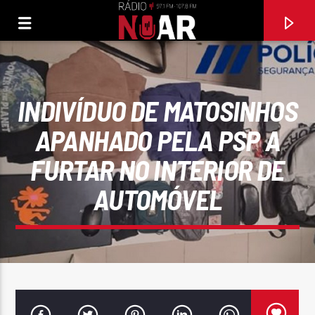
INDIVÍDUO DE MATOSINHOS
APANHADO PELA PSP A
FURTAR NO INTERIOR DE
AUTOMÓVEL
FAIXA ATUAL
VAI CHOVER MULHER
KIM CANTA