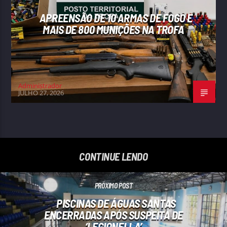
APREENSÃO DE 10 ARMAS DE FOGO E
MAIS DE 800 MUNIÇÕES NA TROFA
Administrador
JULHO 27, 2026
CONTINUE LENDO
PRÓXIMO POST
PISCINAS DE ÁGUAS SANTAS
ENCERRADAS APÓS SUSPEITA DE
‘LEGIONELLA’