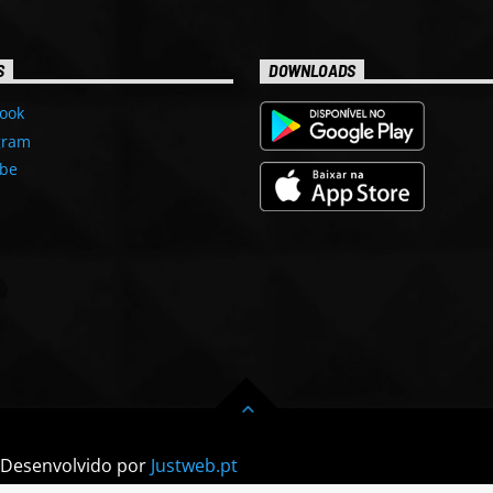
S
DOWNLOADS
ook
gram
be
| Desenvolvido por
Justweb.pt