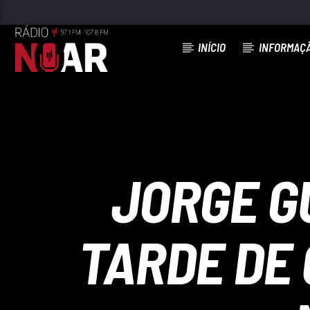
INÍCIO
INFORMAÇ
FAIXA ATUAL
DÁ-ME UM BEIJO
CONJUNTO MUSICAL INICIADORES
JORGE G
TARDE DE 