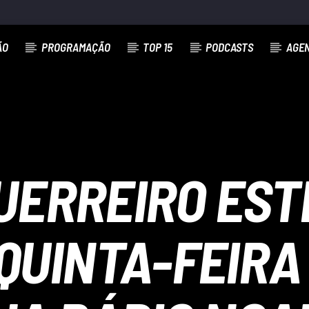
ÃO
PROGRAMAÇÃO
TOP 15
PODCASTS
AGE
UERREIRO EST
QUINTA-FEIRA