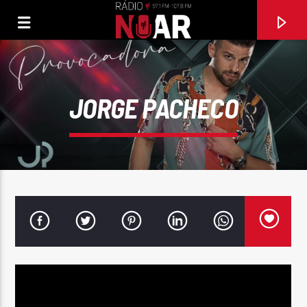
JORGE PACHECO
FAIXA ATUAL
97.1FM E 107.8 FM
RÁDIO NOAR