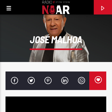
JOSÉ MALHOA
FAIXA ATUAL
SILÊNCIO NÃO É AMOR
ÁGATA