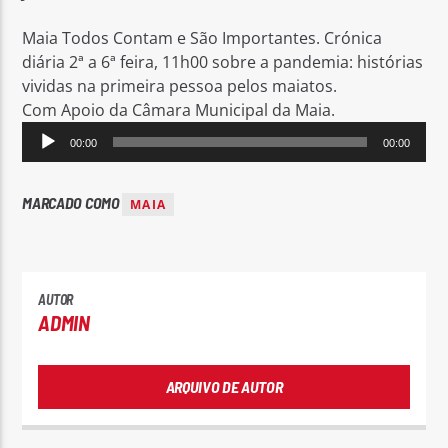
Maia Todos Contam e São Importantes. Crónica
diária 2ª a 6ª feira, 11h00 sobre a pandemia: histórias
vividas na primeira pessoa pelos maiatos.
Com Apoio da Câmara Municipal da Maia.
Reprodutor
Rádio No ar
00:00
00:00
de
áudio
MARCADO COMO
MAIA
AUTOR
ADMIN
ARQUIVO DE AUTOR