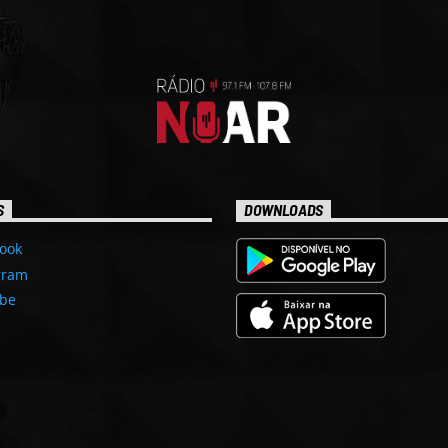
S
DOWNLOADS
ook
gram
be