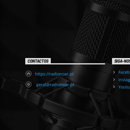
CONTACTOS
SIGA-NO
Faceb
https://radionoar.pt
Insta
geral@radionoar.pt
Youtu