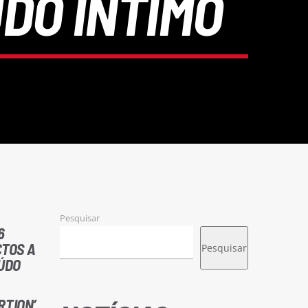
DO ÍNTIMO
Pesquisar
6
CTOS A
Pesquisar
EÚDO
TION’,