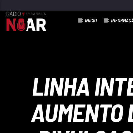
INÍCIO
INFORMAÇ
FAIXA ATUAL
97.1FM E 107.8 FM
RÁDIO NOAR
LINHA INT
AUMENTO D