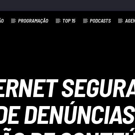
ÃO
PROGRAMAÇÃO
TOP 15
PODCASTS
AGE
ERNET SEGUR
E DENÚNCIAS