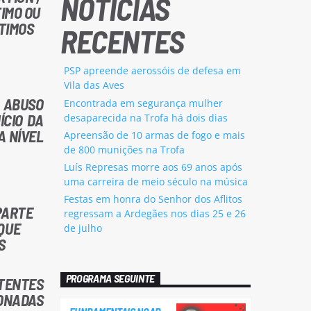
NOTÍCIAS
TIMO OU
NTIMOS
RECENTES
PSP apreende aerossóis de defesa em
Vila das Aves
 ABUSO
Encontrada em segurança mulher
ÍCIO DA
desaparecida na Trofa há dois dias
A NÍVEL
Apreensão de 10 armas de fogo e mais
de 800 munições na Trofa
Luís Represas morre aos 69 anos após
uma carreira de meio século na música
Festas em honra do Senhor dos Aflitos
 PARTE
regressam a Ardegães nos dias 25 e 26
QUE
de julho
S
PROGRAMA SEGUINTE
RTENTES
IONADAS