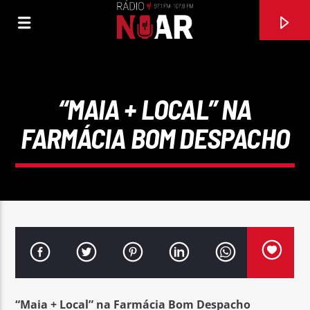
“MAIA + LOCAL” NA
FARMÁCIA BOM DESPACHO
FAIXA ATUAL
O GATO E A SARDINHA (FEAT QUIM DOS APITOS)
LINDA NETO
“Maia + Local” na Farmácia Bom Despacho