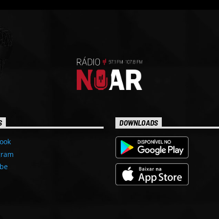
S
DOWNLOADS
ook
gram
be