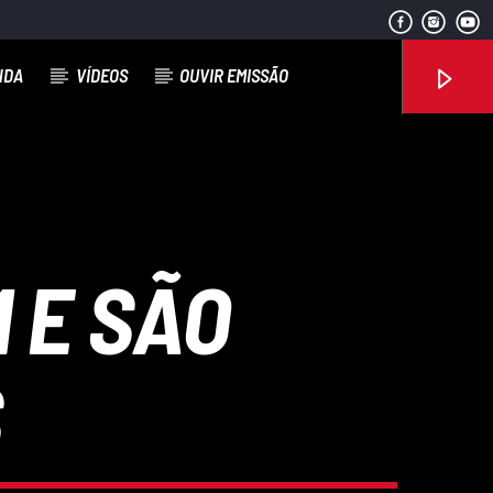
NDA
VÍDEOS
OUVIR EMISSÃO
Rádio No ar
 E SÃO
S