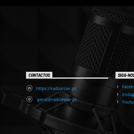
CONTACTOS
SIGA-NO
Faceb
https://radionoar.pt
Insta
geral@radionoar.pt
Youtu