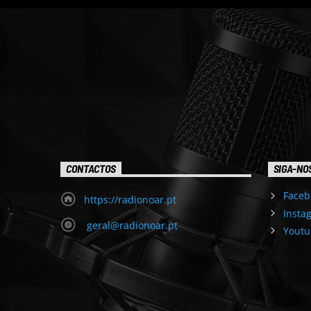
CONTACTOS
SIGA-NO
Faceb
https://radionoar.pt
Insta
geral@radionoar.pt
Youtu