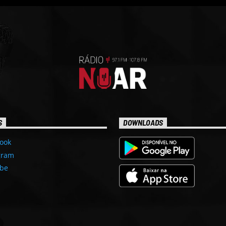
S
DOWNLOADS
ook
gram
be