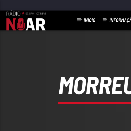
INÍCIO
INFORMAÇ
FAIXA ATUAL
ENXOTA O PITO
QUIM BARREIROS
MORREU