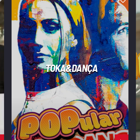
2
TOKA&DANÇA
Administrador