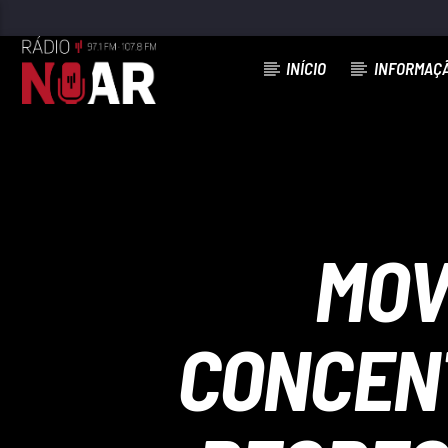
INÍCIO
INFORMAÇ
FAIXA ATUAL
O MÊS DE AGFOSTO ESTÁ A CHEGAR
DINIS BRITES
MOV
CONCENT