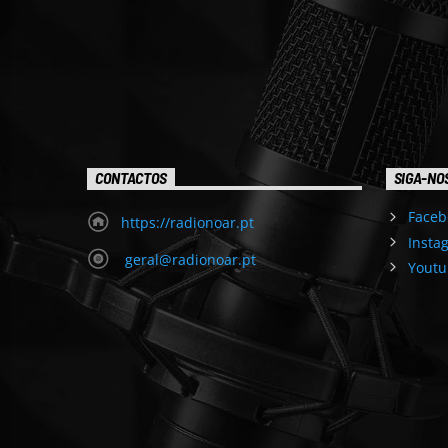
CONTACTOS
SIGA-NO
Faceb
https://radionoar.pt
Insta
geral@radionoar.pt
Youtu