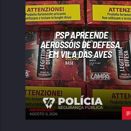
PSP APREENDE
AEROSSÓIS DE DEFESA
EM VILA DAS AVES
Administrador
AGOSTO 3, 2026