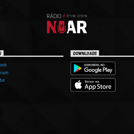
S
DOWNLOADS
ook
gram
be