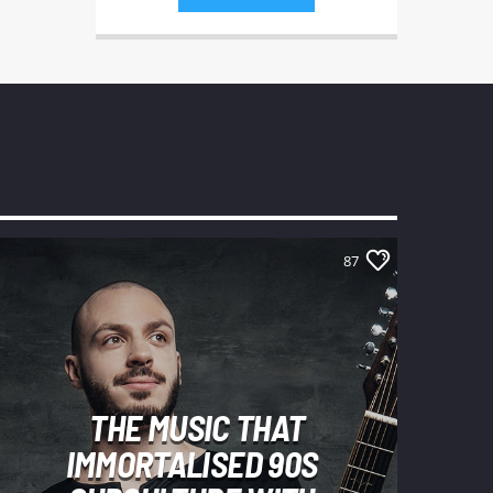
87
THE MUSIC THAT
IMMORTALISED 90S