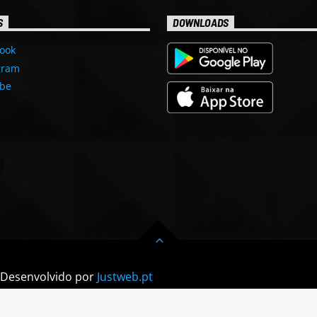
S
DOWNLOADS
ook
gram
be
| Desenvolvido por
Justweb.pt