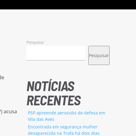
Pesquisar
Pesquisar
de
NOTÍCIAS
RECENTES
) acusa
PSP apreende aerossóis de defesa em
Vila das Aves
Encontrada em segurança mulher
desaparecida na Trofa há dois dias