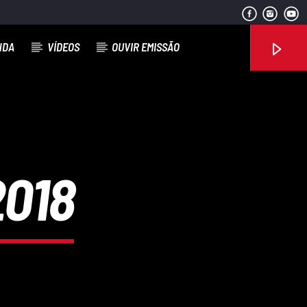
NDA
VÍDEOS
OUVIR EMISSÃO
Rádio No ar
2018