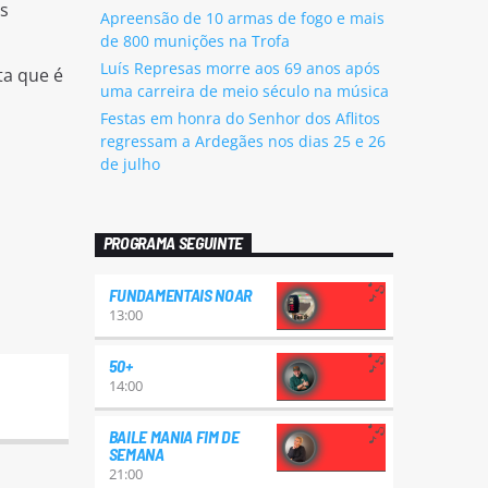
s
Apreensão de 10 armas de fogo e mais
de 800 munições na Trofa
Luís Represas morre aos 69 anos após
ta que é
uma carreira de meio século na música
Festas em honra do Senhor dos Aflitos
regressam a Ardegães nos dias 25 e 26
de julho
PROGRAMA SEGUINTE
FUNDAMENTAIS NOAR
13:00
50+
14:00
BAILE MANIA FIM DE
SEMANA
21:00