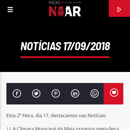
NOTÍCIAS 17/09/2018
FAIXA ATUAL
Esta 2ª Feira, dia 17, destacamos nas Notícias:
FESTANCA
IVASON
|| A Câmara Municipal da Maia organiza sexta-feira,