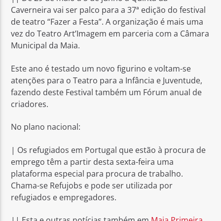
Caverneira vai ser palco para a 37ª edição do festival
de teatro “Fazer a Festa”. A organização é mais uma
vez do Teatro Art’Imagem em parceria com a Câmara
Municipal da Maia.
Este ano é testado um novo figurino e voltam-se
Rádio No ar
atenções para o Teatro para a Infância e Juventude,
fazendo deste Festival também um Fórum anual de
criadores.
No plano nacional:
| Os refugiados em Portugal que estão à procura de
emprego têm a partir desta sexta-feira uma
plataforma especial para procura de trabalho.
Chama-se Refujobs e pode ser utilizada por
refugiados e empregadores.
|| Esta e outras notícias também em
Maia Primeira