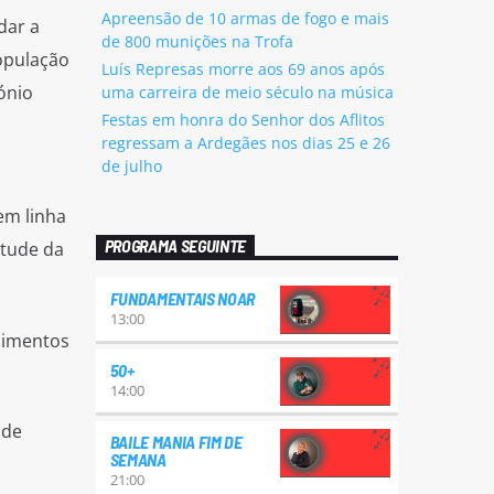
Apreensão de 10 armas de fogo e mais
dar a
de 800 munições na Trofa
opulação
Luís Represas morre aos 69 anos após
ónio
uma carreira de meio século na música
Festas em honra do Senhor dos Aflitos
regressam a Ardegães nos dias 25 e 26
de julho
em linha
PROGRAMA SEGUINTE
ntude da
FUNDAMENTAIS NOAR
13:00
cimentos
50+
14:00
 de
BAILE MANIA FIM DE
SEMANA
21:00