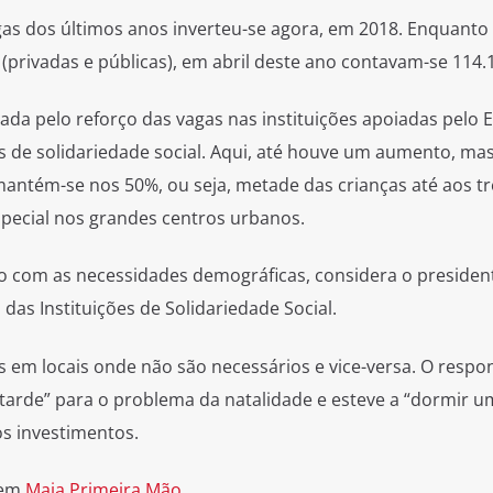
gas dos últimos anos inverteu-se agora, em 2018. Enquanto
(privadas e públicas), em abril deste ano contavam-se 114.1
da pelo reforço das vagas nas instituições apoiadas pelo E
es de solidariedade social. Aqui, até houve um aumento, ma
 mantém-se nos 50%, ou seja, metade das crianças até aos t
pecial nos grandes centros urbanos.
o com as necessidades demográficas, considera o presiden
as Instituições de Solidariedade Social.
s em locais onde não são necessários e vice-versa. O respo
 tarde” para o problema da natalidade e esteve a “dormir u
os investimentos.
 em
Maia Primeira Mão