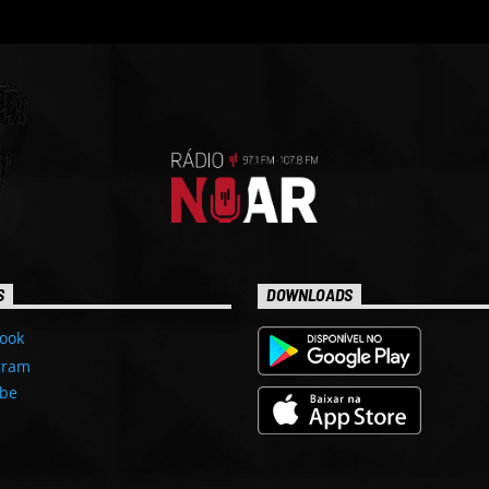
S
DOWNLOADS
ook
gram
be