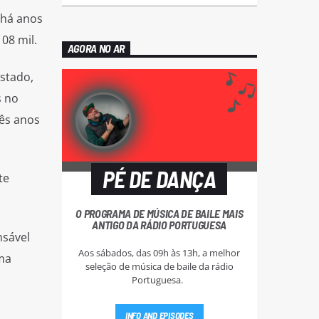
 há anos
08 mil.
AGORA NO AR
stado,
s no
rês anos
PÉ DE DANÇA
te
O PROGRAMA DE MÚSICA DE BAILE MAIS
ANTIGO DA RÁDIO PORTUGUESA
nsável
Aos sábados, das 09h às 13h, a melhor
ma
seleção de música de baile da rádio
Portuguesa.
INFO AND EPISODES