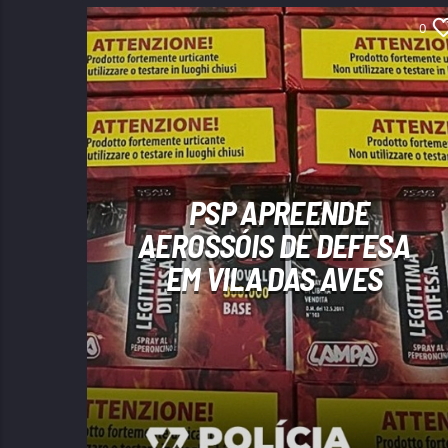
0
PSP APREENDE
AEROSSÓIS DE DEFESA
EM VILA DAS AVES