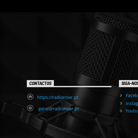
CONTACTOS
SIGA-NO
Faceb
https://radionoar.pt
Insta
geral@radionoar.pt
Youtu