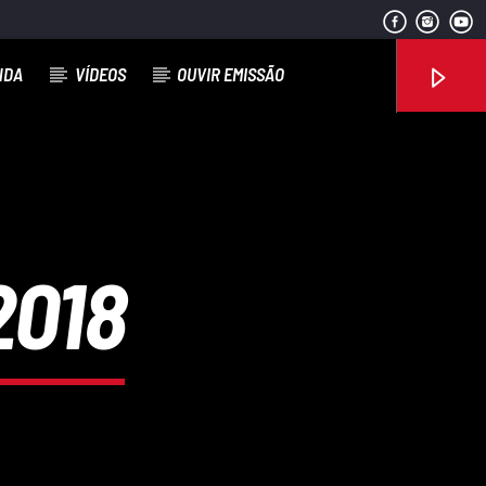
NDA
VÍDEOS
OUVIR EMISSÃO
Rádio No ar
2018