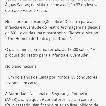
Águas Santas, na Maia, recebe a edição 37 do festival
de teatro Fazer a Festa.
Hoje abre uma exposição sobre “O Teatro para a
infância e Juventude do Teatro Art’Imagem na década
de 80” …e ainda uma mostra sobre “Roberto Merino
Rádio No ar
– Um Homem do Teatro para Todos”.
O dia culmina com uma tertúlia às 18h00 sobre “ À
procura do Teatro para a Infância e Juventude”.
No plano nacional:
| Em dois anos de Carta por Pontos, 59 condutores
ficaram sem carta
A Autoridade Nacional de Segurança Rodoviária
(ANSR) avança que 59 condutores ficaram com o
título cassado, significando que vão ficar inibidos de