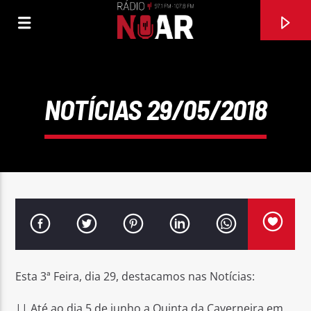
NOTÍCIAS 29/05/2018
FAIXA ATUAL
Esta 3ª Feira, dia 29, destacamos nas Notícias:
A MINHA PORTUGUESA
D.N.A
|| Até ao dia 5 de junho a Quinta da Caverneira em