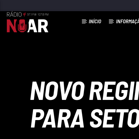
INÍCIO
INFORMAÇ
FAIXA ATUAL
DO JEITO QUE VOCÊ ME DEIXOU
STARLIGHT
NOVO REGI
PARA SETO