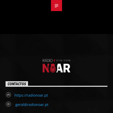
CONTACTOS
https://radionoar.pt
geral@radionoar.pt