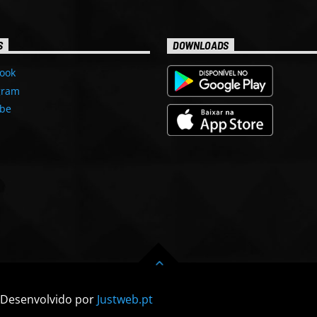
S
DOWNLOADS
ook
gram
be
| Desenvolvido por
Justweb.pt