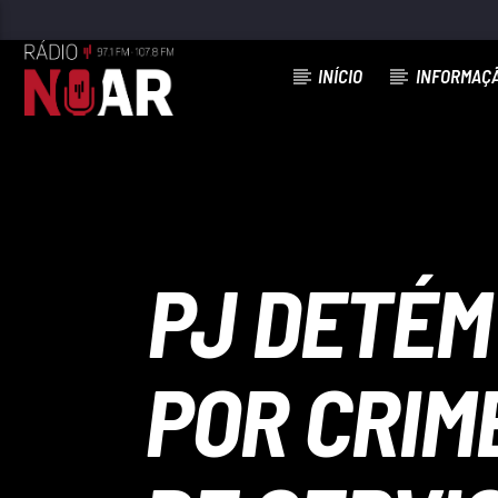
INÍCIO
INFORMAÇ
FAIXA ATUAL
XÓRÓRÓ
DANNY RODRIGUES
PJ DETÉM
POR CRIM