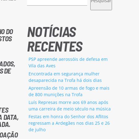
Pesquisar
NOTÍCIAS
HO DO
STOS
RECENTES
PSP apreende aerossóis de defesa em
ADOS,
Vila das Aves
S DE
Encontrada em segurança mulher
desaparecida na Trofa há dois dias
Apreensão de 10 armas de fogo e mais
de 800 munições na Trofa
Luís Represas morre aos 69 anos após
TES
uma carreira de meio século na música
A DATA,
Festas em honra do Senhor dos Aflitos
ADA.
regressam a Ardegães nos dias 25 e 26
de julho
COAÇÃO