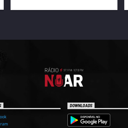
S
DOWNLOADS
ook
gram