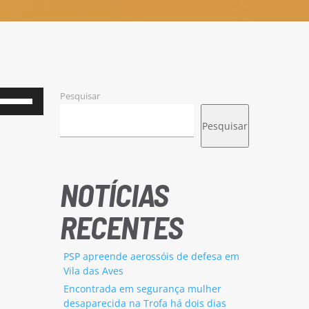
Pesquisar
Use
as
Pesquisar
setas
cima/baixo
para
NOTÍCIAS
aumentar
RECENTES
ou
diminuir
PSP apreende aerossóis de defesa em
o
Vila das Aves
volume.
Encontrada em segurança mulher
desaparecida na Trofa há dois dias