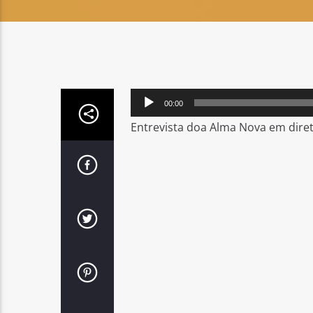
Reprodutor
00:00
de
Entrevista doa Alma Nova em dire
áudio