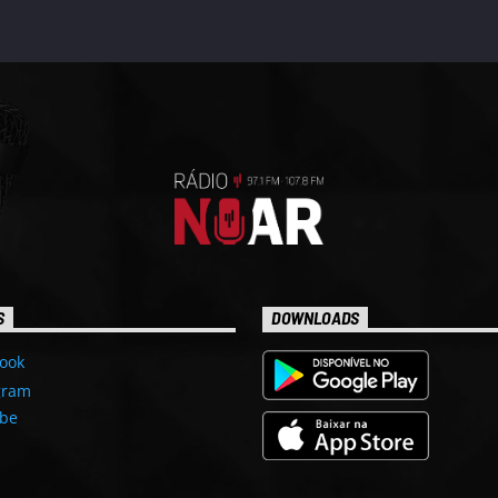
S
DOWNLOADS
ook
gram
be