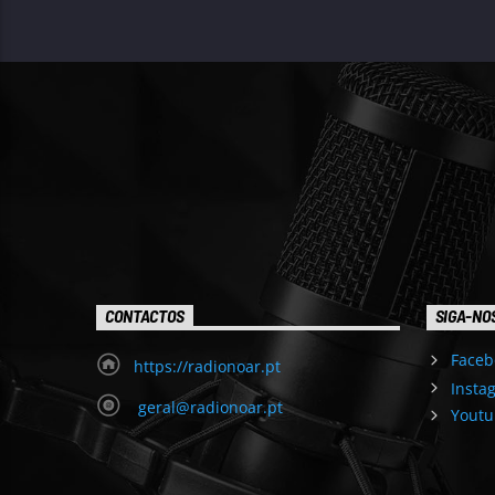
CONTACTOS
SIGA-NO
Faceb
https://radionoar.pt
Insta
geral@radionoar.pt
Youtu