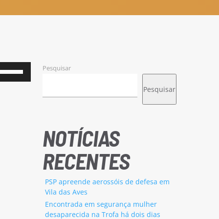
Pesquisar
Use
as
Pesquisar
setas
cima/baixo
para
NOTÍCIAS
aumentar
RECENTES
ou
diminuir
PSP apreende aerossóis de defesa em
o
Vila das Aves
volume.
Encontrada em segurança mulher
desaparecida na Trofa há dois dias