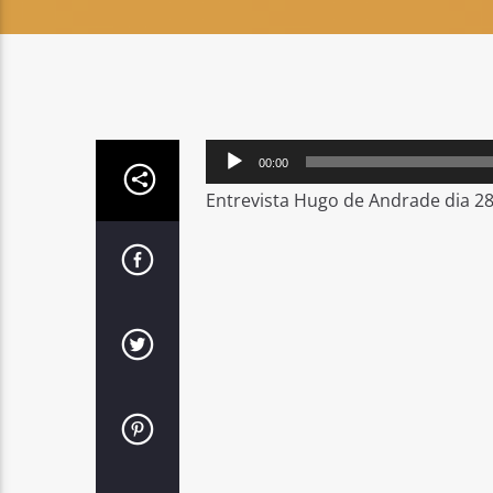
Reprodutor
00:00
de
Entrevista Hugo de Andrade dia 28
áudio