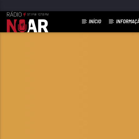
INÍCIO
INFORMAÇ
FAIXA ATUAL
97.1FM E 107.8 FM
RÁDIO NOAR