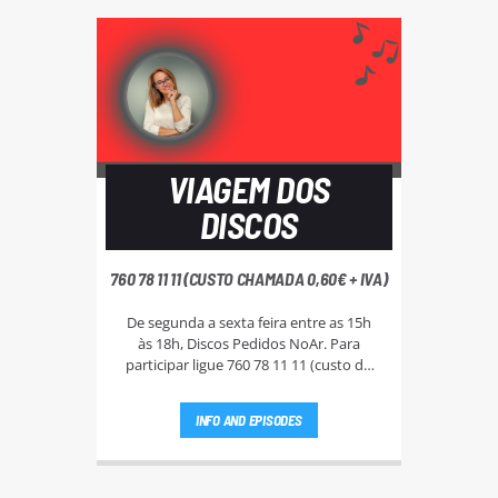
VIAGEM DOS
DISCOS
760 78 11 11 (CUSTO CHAMADA 0,60€ + IVA)
De segunda a sexta feira entre as 15h
às 18h, Discos Pedidos NoAr. Para
participar ligue 760 78 11 11 (custo da
chamada - 0,60€ + IVA), e aguarde que a
Rute Andrade ou a Bi Silva entrem em
INFO AND EPISODES
contato.