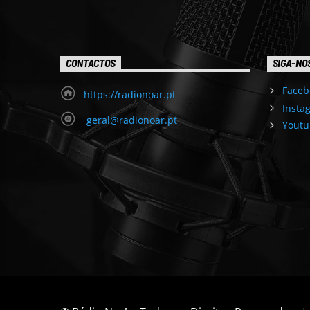
CONTACTOS
SIGA-NO
Faceb
https://radionoar.pt
Insta
geral@radionoar.pt
Youtu