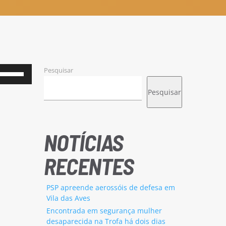
Pesquisar
Use
as
Pesquisar
setas
cima/baixo
para
NOTÍCIAS
aumentar
RECENTES
ou
diminuir
PSP apreende aerossóis de defesa em
o
Vila das Aves
volume.
Encontrada em segurança mulher
desaparecida na Trofa há dois dias