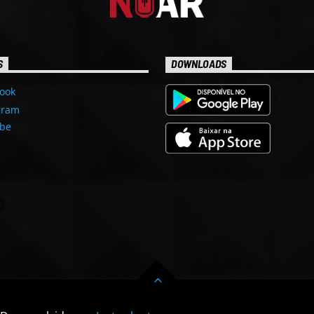
S
DOWNLOADS
ook
gram
be