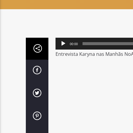
Reprodutor
00:00
de
Entrevista Karyna nas Manhãs No
áudio