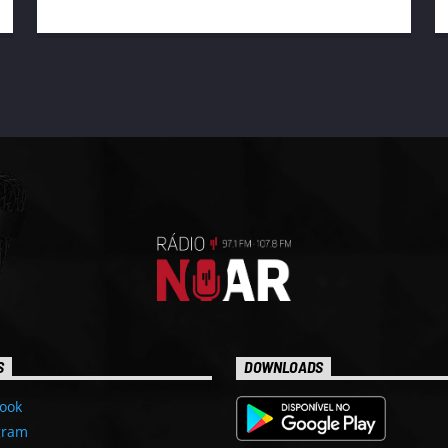
S
DOWNLOADS
ook
gram