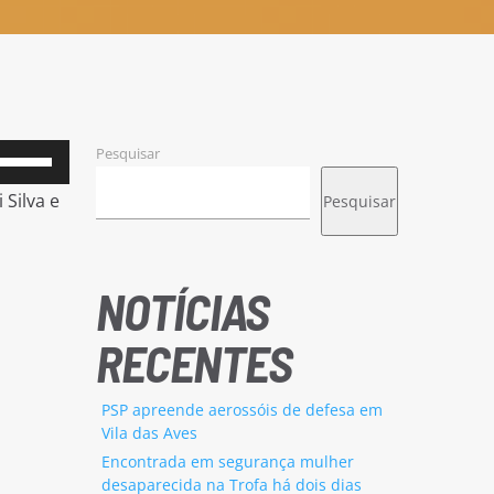
Pesquisar
Use
as
Silva e
Pesquisar
setas
cima/baixo
para
NOTÍCIAS
aumentar
RECENTES
ou
diminuir
PSP apreende aerossóis de defesa em
o
Vila das Aves
volume.
Encontrada em segurança mulher
desaparecida na Trofa há dois dias