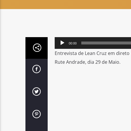
Reprodutor
00:00
de
Entrevista de Lean Cruz em diret
áudio
Rute Andrade, dia 29 de Maio.