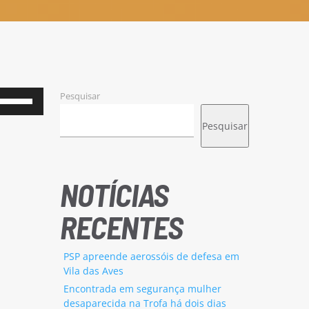
Pesquisar
Use
as
Pesquisar
setas
cima/baixo
para
NOTÍCIAS
aumentar
RECENTES
ou
diminuir
PSP apreende aerossóis de defesa em
o
Vila das Aves
volume.
Encontrada em segurança mulher
desaparecida na Trofa há dois dias