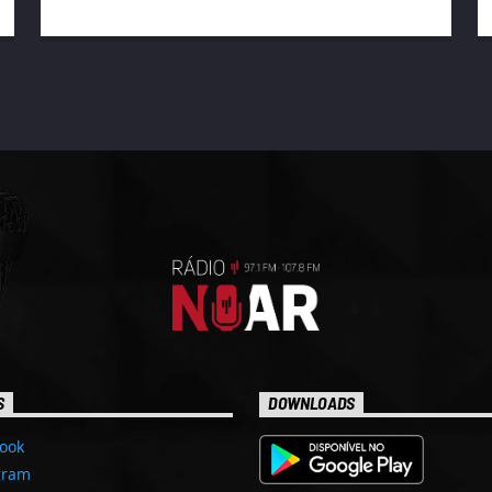
S
DOWNLOADS
ook
gram