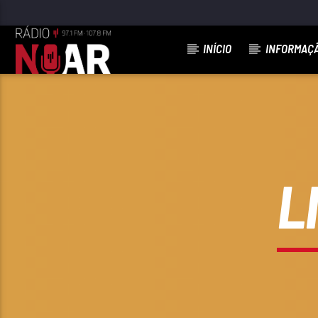
INÍCIO
INFORMAÇ
FAIXA ATUAL
ISILDA
SONS DA TERRA
L