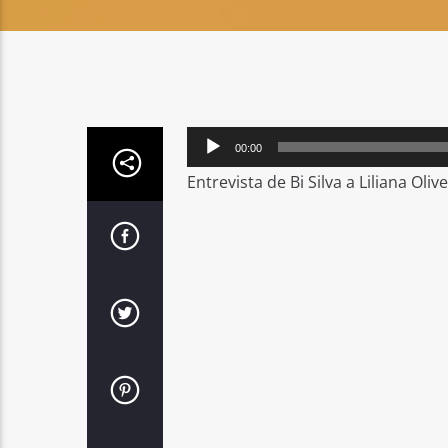
Reprodutor
00:00
de
Entrevista de Bi Silva a Liliana Oliv
áudio