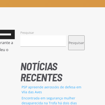
Pesquisar
Use
as
urante a
Pesquisar
setas
deu o
cima/baixo
para
NOTÍCIAS
aumentar
RECENTES
ou
diminuir
PSP apreende aerossóis de defesa em
o
Vila das Aves
volume.
Encontrada em segurança mulher
desaparecida na Trofa há dois dias