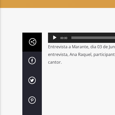
Reprodutor
00:00
de
Entrevista a Marante, dia 03 de J
áudio
entrevista, Ana Raquel, participan
cantor.