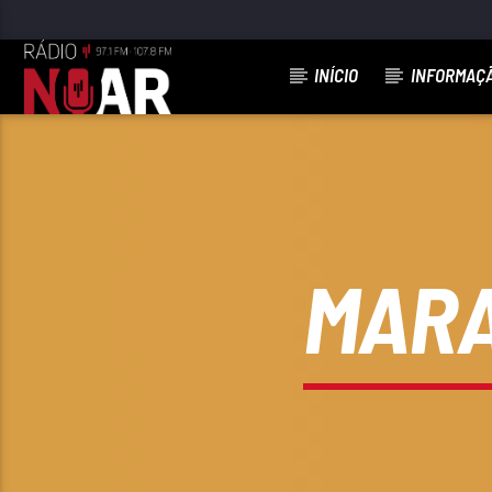
INÍCIO
INFORMAÇ
FAIXA ATUAL
97.1FM E 107.8 FM
RÁDIO NOAR
MARA