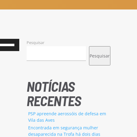
Pesquisar
Use
as
Pesquisar
setas
cima/baixo
para
NOTÍCIAS
aumentar
RECENTES
ou
diminuir
PSP apreende aerossóis de defesa em
o
Vila das Aves
volume.
Encontrada em segurança mulher
desaparecida na Trofa há dois dias