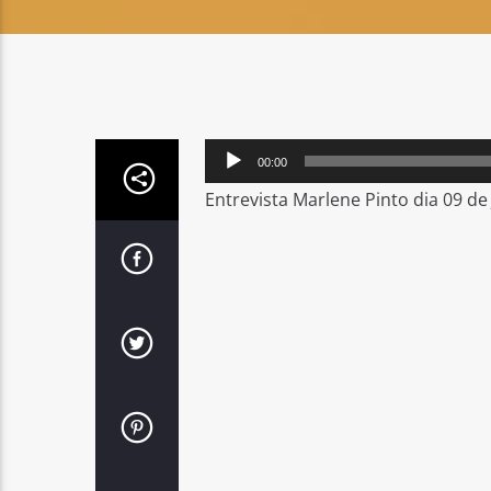
Reprodutor
00:00
de
Entrevista Marlene Pinto dia 09 de 
áudio