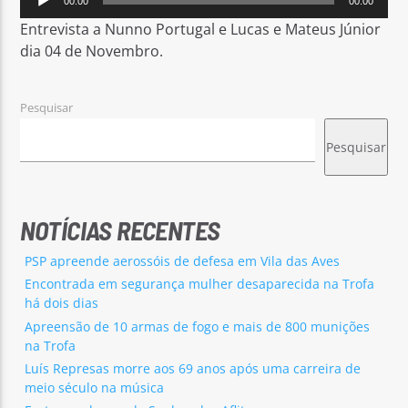
00:00
00:00
de
Entrevista a Nunno Portugal e Lucas e Mateus Júnior
áudio
dia 04 de Novembro.
Pesquisar
Rádio No ar
Pesquisar
NOTÍCIAS RECENTES
PSP apreende aerossóis de defesa em Vila das Aves
Encontrada em segurança mulher desaparecida na Trofa
há dois dias
Apreensão de 10 armas de fogo e mais de 800 munições
na Trofa
Luís Represas morre aos 69 anos após uma carreira de
meio século na música