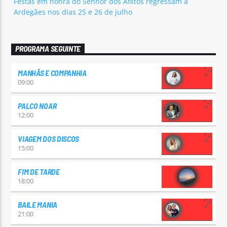
Festas em honra do Senhor dos Aflitos regressam a
Ardegães nos dias 25 e 26 de julho
PROGRAMA SEGUINTE
MANHÃS E COMPANHIA
09:00
PALCO NOAR
12:00
VIAGEM DOS DISCOS
15:00
FIM DE TARDE
18:00
BAILE MANIA
21:00