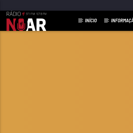
INÍCIO
INFORMAÇ
FAIXA ATUAL
97.1FM E 107.8 FM
RÁDIO NOAR