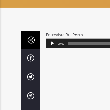
Entrevista Rui Porto
Reprodutor
00:00
de
áudio