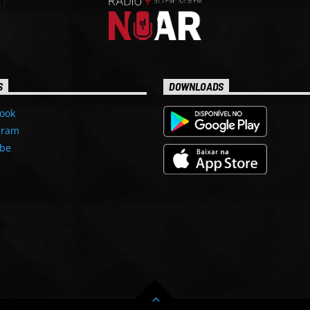
S
DOWNLOADS
ook
gram
be