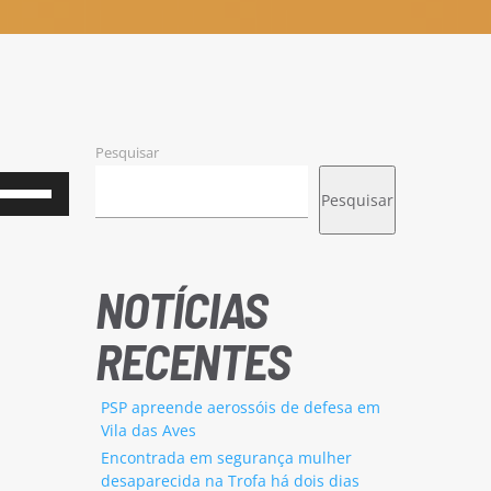
Pesquisar
Use
Pesquisar
as
setas
cima/baixo
NOTÍCIAS
para
RECENTES
aumentar
ou
PSP apreende aerossóis de defesa em
diminuir
Vila das Aves
o
Encontrada em segurança mulher
desaparecida na Trofa há dois dias
volume.