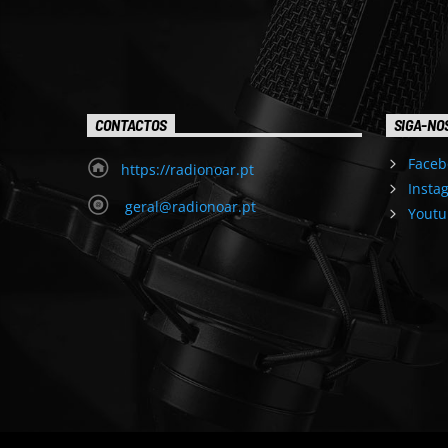
CONTACTOS
SIGA-NO
Faceb
https://radionoar.pt
Insta
geral@radionoar.pt
Youtu