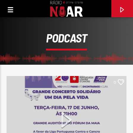
PODCAST
0
FAIXA ATUAL
MÉXICO
RUIZINHO DO ACORDEÃO