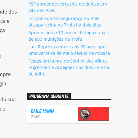
PSP apreende aerossóis de defesa em
Vila das Aves
ade dos
Encontrada em segurança mulher
ca e
desaparecida na Trofa há dois dias
ça
Apreensão de 10 armas de fogo e mais
de 800 munições na Trofa
Luís Represas morre aos 69 anos após
uma carreira de meio século na música
o
Festas em honra do Senhor dos Aflitos
regressam a Ardegães nos dias 25 e 26
empre
de julho
ia.
PROGRAMA SEGUINTE
 da sua
e o
BAILE MANIA
21:00