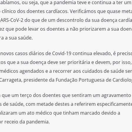
sabíamos, ou seja, que a pandemia teve e continua a ter um
línico dos doentes cardíacos. Verificámos que quase met
ARS-CoV-2 do que de um descontrolo da sua doença cardía
ez que pode levar os doentes a não priorizarem a sua doen
ra a sua saúde.
ovos casos diários de Covid-19 continua elevado, é precis
os que a sua doença deve ser prioritária e devem, por isso,
s médicos agendados e a recorrer aos cuidados de saúde s
Carrageta, presidente da Fundação Portuguesa de Cardiolog
 que um terço dos doentes que sentiram um agravamento
 de saúde, com metade destes a referirem especificament
alizaram um ato médico que tinham marcado devido a
r receio da pandemia.