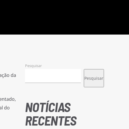
Pesquisar
zação da
Pesquisar
entado,
NOTÍCIAS
al do
RECENTES