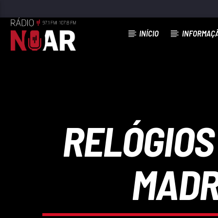
INÍCIO
INFORMAÇ
FAIXA ATUAL
97.1FM E 107.8 FM
RÁDIO NOAR
RELÓGIOS
MADR