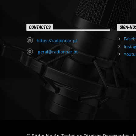
CONTACTOS
SIGA-NO
Faceb
https://radionoar.pt
Insta
geral@radionoar.pt
Youtu