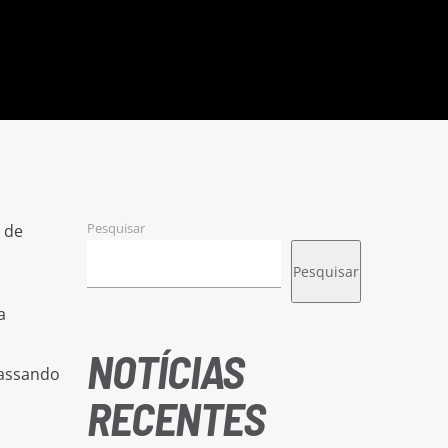
Pesquisar
 de
Pesquisar
a
NOTÍCIAS
passando
RECENTES