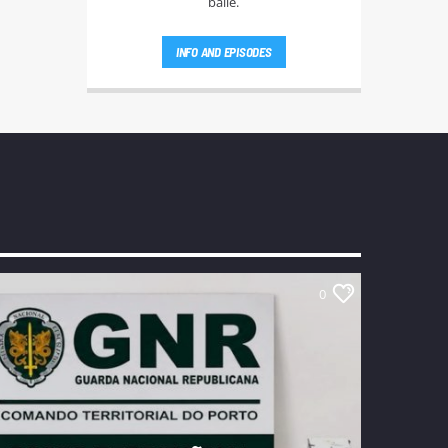
baile.
INFO AND EPISODES
0