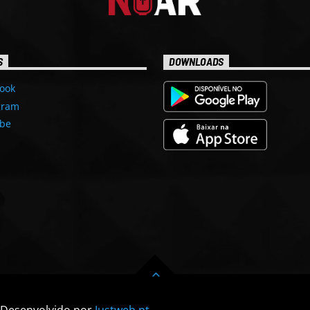
S
DOWNLOADS
ook
gram
be