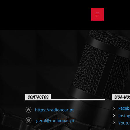
CONTACTOS
SIGA-NO
Faceb
https://radionoar.pt
Insta
geral@radionoar.pt
Youtu