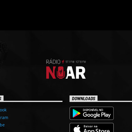
S
DOWNLOADS
ook
gram
be