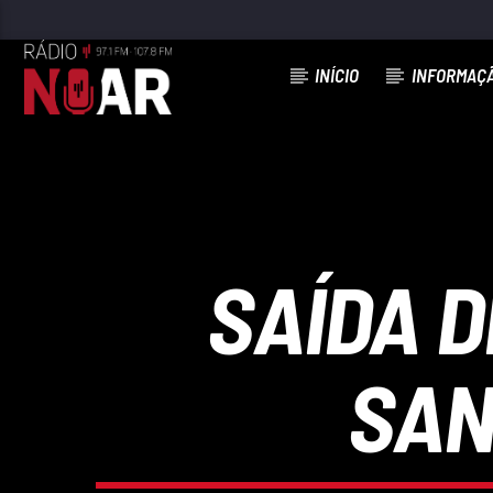
INÍCIO
INFORMAÇ
FAIXA ATUAL
VAI-TE EMBORA
GRUPO STAKATO
SAÍDA 
SAN