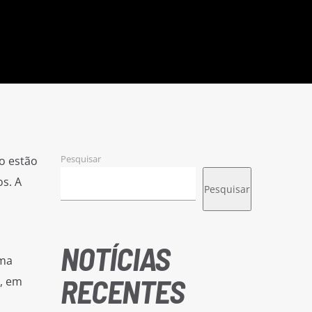
Pesquisar
io estão
s. A
Pesquisar
NOTÍCIAS
uma
RECENTES
, em