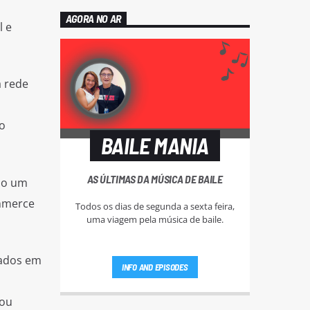
AGORA NO AR
l e
a rede
o
BAILE MANIA
AS ÚLTIMAS DA MÚSICA DE BAILE
mo um
ommerce
Todos os dias de segunda a sexta feira,
uma viagem pela música de baile.
cados em
INFO AND EPISODES
lou