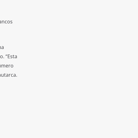
bancos
ma
o. “Esta
número
autarca.