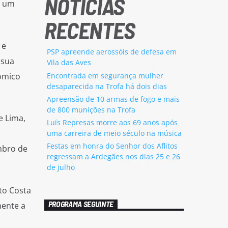
NOTÍCIAS
r um
RECENTES
 e
PSP apreende aerossóis de defesa em
 sua
Vila das Aves
Encontrada em segurança mulher
nómico
desaparecida na Trofa há dois dias
Apreensão de 10 armas de fogo e mais
de 800 munições na Trofa
e Lima,
Luís Represas morre aos 69 anos após
uma carreira de meio século na música
Festas em honra do Senhor dos Aflitos
mbro de
regressam a Ardegães nos dias 25 e 26
de julho
rto Costa
PROGRAMA SEGUINTE
mente a