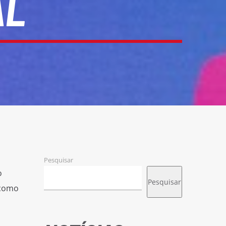
AL
Pesquisar
o
Pesquisar
 como