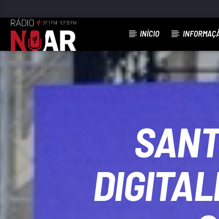
INÍCIO
INFORMAÇ
FAIXA ATUAL
VAI-TE EMBORA
GRUPO STAKATO
SANT
DIGITAL