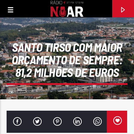
SANTO TIRSO COM MAIOR
ORÇAMENTO DE SEMPRE:
81,2 MILHÕES DE EUROS
FAIXA ATUAL
TÁ BONITO
ÁGATA