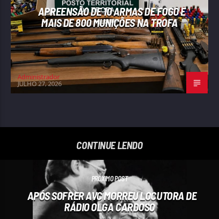
APREENSÃO DE 10 ARMAS DE FOGO E
MAIS DE 800 MUNIÇÕES NA TROFA
Administrador
JULHO 27, 2026
CONTINUE LENDO
PRÓXIMO POST
APÓS SOFRER AVC MORREU LOCUTORA DE
RÁDIO OLGA CARDOSO