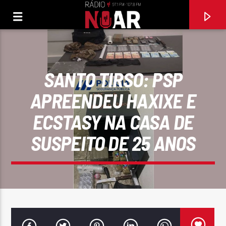
SANTO TIRSO: PSP
APREENDEU HAXIXE E
ECSTASY NA CASA DE
SUSPEITO DE 25 ANOS
FAIXA ATUAL
E VAI MAIS UM
JOANA D`ARC