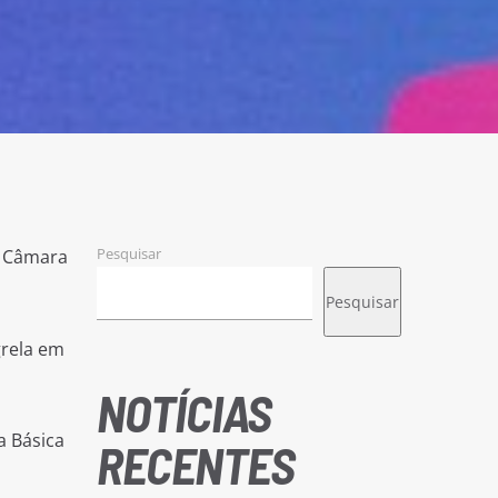
Pesquisar
da Câmara
Pesquisar
grela em
NOTÍCIAS
a Básica
RECENTES