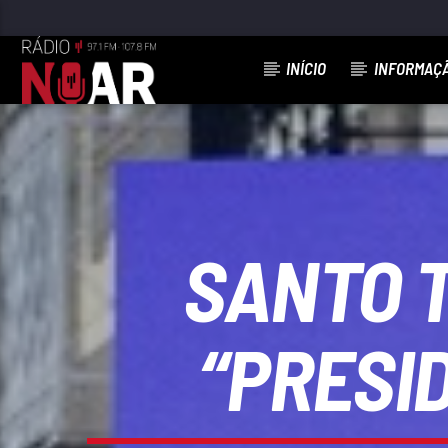
INÍCIO
INFORMAÇ
FAIXA ATUAL
ELA SÓ QUER É FESTA
FILIPE SEQUEIRA
SANTO T
“PRESI