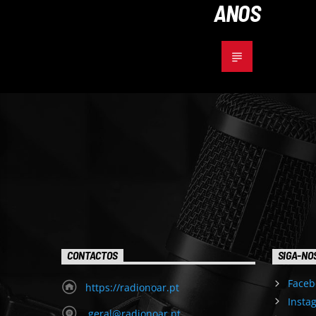
ANOS
CONTACTOS
SIGA-NO
Faceb
https://radionoar.pt
Insta
geral@radionoar.pt