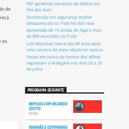
PSP apreende aerossóis de defesa em
ão de
Vila das Aves
Encontrada em segurança mulher
rerá
desaparecida na Trofa há dois dias
Apreensão de 10 armas de fogo e mais
de 800 munições na Trofa
e os
Luís Represas morre aos 69 anos após
uma carreira de meio século na música
Festas em honra do Senhor dos Aflitos
regressam a Ardegães nos dias 25 e 26
de julho
PROGRAMA SEGUINTE
BOM DIA COM RICARDO
COUTO
07:00
MANHÃS E COMPANHIA