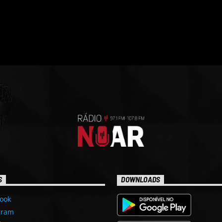
S
DOWNLOADS
ook
gram