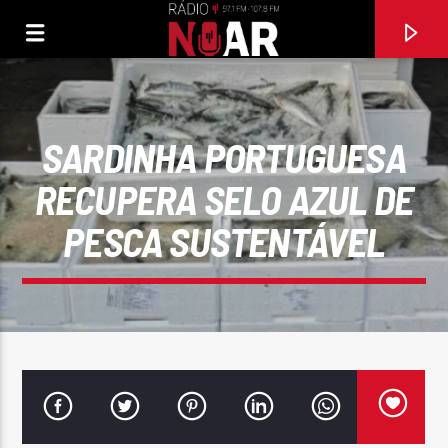
SARDINHA PORTUGUESA
RECUPERA SELO AZUL DE
PESCA SUSTENTÁVEL
FAIXA ATUAL
97.1FM E 107.8 FM
RÁDIO NOAR