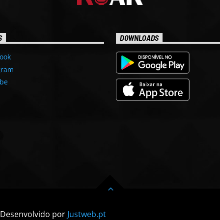
S
DOWNLOADS
ook
gram
be
| Desenvolvido por
Justweb.pt