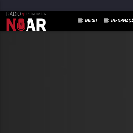
INÍCIO
INFORMAÇ
FAIXA ATUAL
97.1FM E 107.8 FM
RÁDIO NOAR