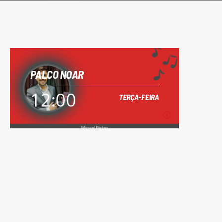
PALCO NOAR
12:00
TERÇA-FEIRA
12:00
TERÇA-FEIRA
Todos os dias, o Miguel Bicho dá a conhecer
os novos temas da música de baile.
Saiba mais