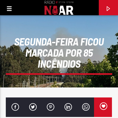
SEGUNDA-FEIRA FICOU
MARCADA POR 85
INCÊNDIOS
FAIXA ATUAL
AINDA CHORAS POR MIM
JORGE GUERREIRO