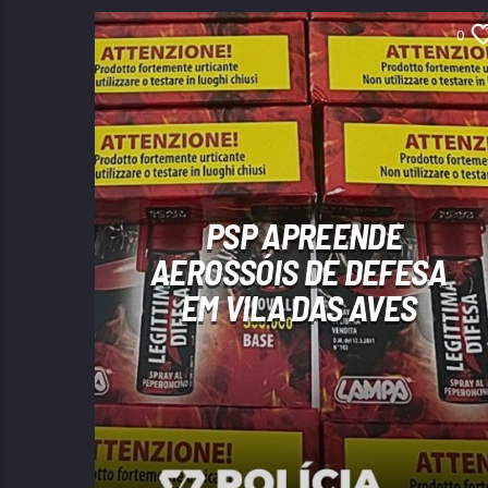
0
PSP APREENDE
AEROSSÓIS DE DEFESA
EM VILA DAS AVES