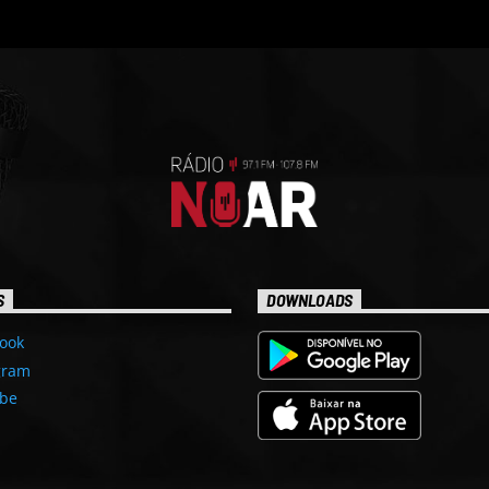
S
DOWNLOADS
ook
gram
be