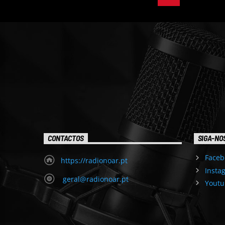
CONTACTOS
SIGA-NO
Faceb
https://radionoar.pt
Insta
geral@radionoar.pt
Youtu