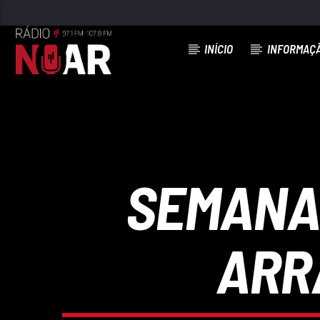
INÍCIO
INFORMAÇ
FAIXA ATUAL
PIMBA, PIMBA
EMANUEL
SEMANA 
ARR