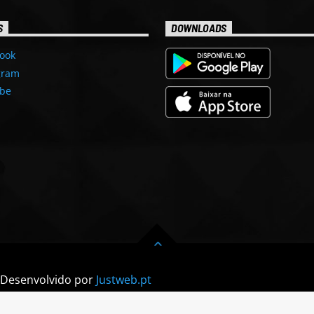
S
DOWNLOADS
ook
gram
be
| Desenvolvido por
Justweb.pt