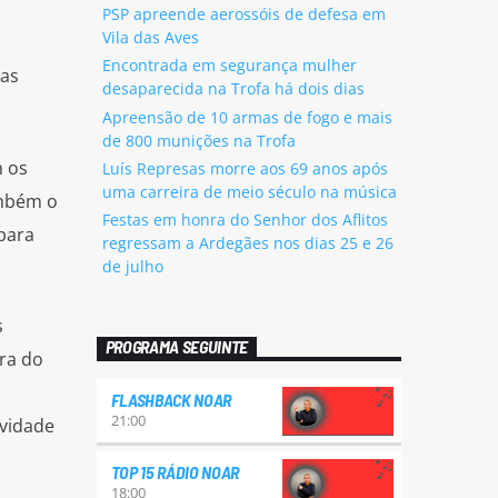
PSP apreende aerossóis de defesa em
Vila das Aves
Encontrada em segurança mulher
las
desaparecida na Trofa há dois dias
Apreensão de 10 armas de fogo e mais
de 800 munições na Trofa
m os
Luís Represas morre aos 69 anos após
uma carreira de meio século na música
ambém o
Festas em honra do Senhor dos Aflitos
 para
regressam a Ardegães nos dias 25 e 26
de julho
s
PROGRAMA SEGUINTE
ora do
FLASHBACK NOAR
21:00
ividade
TOP 15 RÁDIO NOAR
18:00