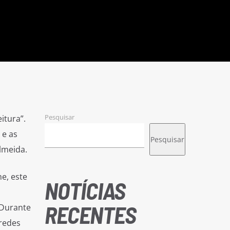
Pesquisar
itura”.
 e as
Pesquisar
lmeida.
e, este
NOTÍCIAS
RECENTES
 Durante
 redes