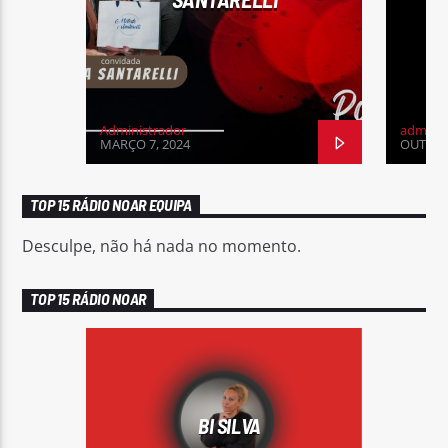
Administrador
admin
MARÇO 7, 2024
OUTUBR
TOP 15 RÁDIO NOAR EQUIPA
Desculpe, não há nada no momento.
TOP 15 RÁDIO NOAR
BI SILVA