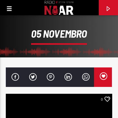
05 NOVEMBRO
0
FAIXA ATUAL
RECORDAR É VIVER
VICTOR ESPADINHA