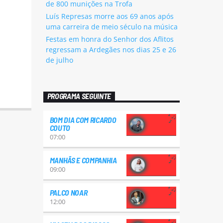
de 800 munições na Trofa
Luís Represas morre aos 69 anos após
uma carreira de meio século na música
Festas em honra do Senhor dos Aflitos
regressam a Ardegães nos dias 25 e 26
de julho
PROGRAMA SEGUINTE
BOM DIA COM RICARDO
COUTO
07:00
MANHÃS E COMPANHIA
09:00
PALCO NOAR
12:00