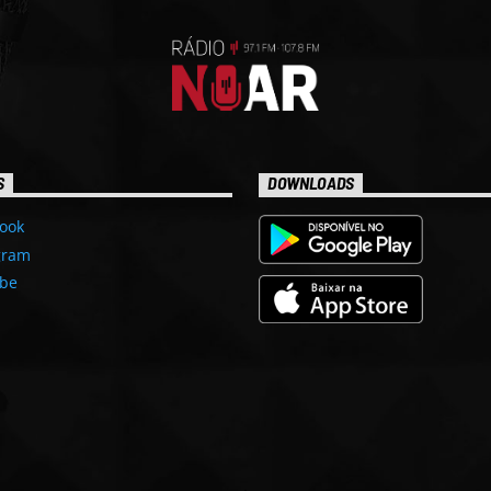
S
DOWNLOADS
ook
gram
be