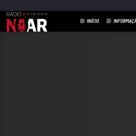
INÍCIO
INFORMAÇ
FAIXA ATUAL
97.1FM E 107.8 FM
RÁDIO NOAR