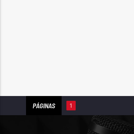
PÁGINAS
1