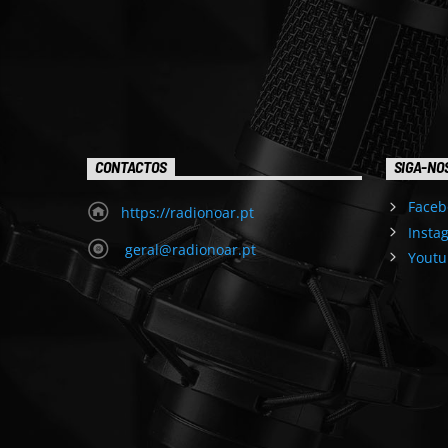
CONTACTOS
SIGA-NO
Faceb
https://radionoar.pt
Insta
geral@radionoar.pt
Youtu