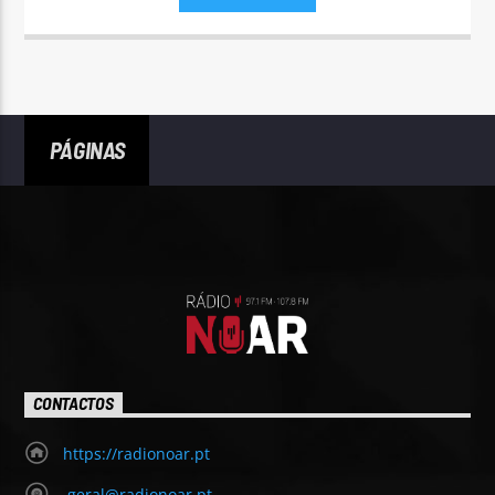
PÁGINAS
CONTACTOS
https://radionoar.pt
geral@radionoar.pt