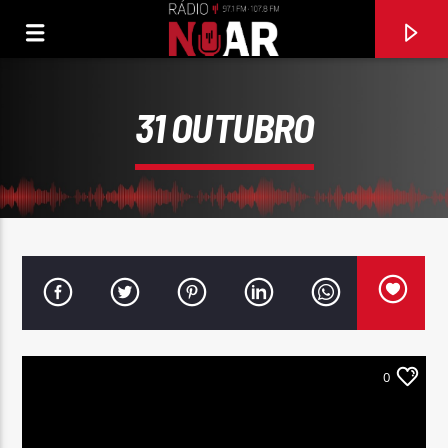
31 OUTUBRO
0
FAIXA ATUAL
TU SOLTANTO TU (MI HAI FATTO INNAMORARE)
AL BANO & ROMINA POWER