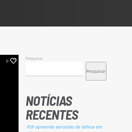
Pesquisar
0
Pesquisar
NOTÍCIAS
RECENTES
PSP apreende aerossóis de defesa em