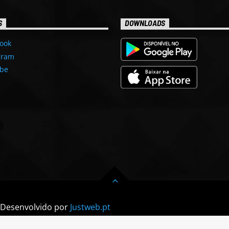
S
DOWNLOADS
ook
gram
be
| Desenvolvido por
Justweb.pt