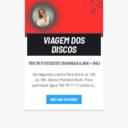
VIAGEM DOS
DISCOS
760 78 11 11 (CUSTO CHAMADA 0,60€ + IVA)
De segunda a sexta feira entre as 15h
às 18h, Discos Pedidos NoAr. Para
participar ligue 760 78 11 11 (custo da
chamada - 0,60€ + IVA), e aguarde que a
Rute Andrade ou a Bi Silva entrem em
INFO AND EPISODES
contato.