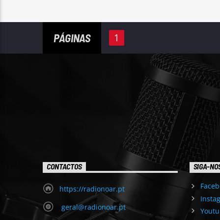
PÁGINAS
1
CONTACTOS
SIGA-NO
Faceb
https://radionoar.pt
Insta
geral@radionoar.pt
Youtu