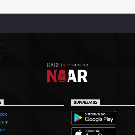
S
DOWNLOADS
ook
gram
be